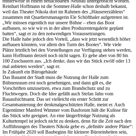
mittlerweile in einem benachbarten Neubau untergebracht worden.
Reinhart Hoffmann ist die Sommer-Halle schon deshalb bekannt,
weil das Theater Nikola dort im Rahmen des „Häusererzählens“
zusammen mit Quartiersmanagerin Ele Schöfthaler aufgetreten ist.
„Wir müssen eigentlich nur unsere Bühne – eben das Boot
aufbauen, so wie wir es in der alten Produzentengalerie geplant
hatten“, sagt er zu den notwendigen Voraussetzungen.
Die Halle habe jedoch den Vorteil, „dass wir jetzt wesentlich höher
aufbauen könnten, vor allem den Turm des Bootes“. Wie viele
Plätze letztlich bei den Vorstellungen zur Verfügung stehen werden,
kann Hoffmann derzeit noch nicht sagen. Er gehe aber von 80 bis
100 Zuschauern aus. „Ich denke, dass wir das Stück zwölf oder 13
mal anbieten werden“, sagt er.
In Zukunft ein Bürogebäude
Das Bauamt der Stadt muss die Nutzung der Halle zum
Bühnenraum erst noch genehmigen, und dann gilt es, die
Vorschriften umzusetzen, etwa zum Brandschutz und zu
Fluchtwegen. Doch die Idee gefällt auch Stefan Jahn vom
Bauaufsichtsamt. Das sei vielleicht ein erster Schritt zur
Gesamtsanierung der denkmalgeschützten Halle, meint er. Auch
Eigentümer Manfred Wimmer vom Bauforum hält die Kulisse für
das Stück sehr geeignet. An eine längerfristige Nutzung als
Kulturtempel ist jedoch nicht zu denken, denn für die Zeit nach den
Aufführungen des Theaters Nikola gebe es „definitiv andere Pläne“:
Im Frühjahr 2020 soll Baubeginn für kleinere Büroeinheiten sein,