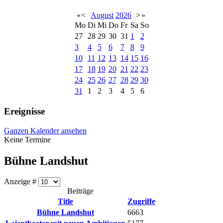
«
<
August
2026
>
»
Mo
Di
Mi
Do
Fr
Sa
So
27
28
29
30
31
1
2
3
4
5
6
7
8
9
10
11
12
13
14
15
16
17
18
19
20
21
22
23
24
25
26
27
28
29
30
31
1
2
3
4
5
6
Ereignisse
Ganzen Kalender ansehen
Keine Termine
Bühne Landshut
Anzeige #
Beiträge
Title
Zugriffe
Bühne Landshut
6663