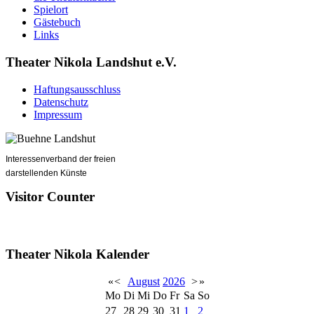
Spielort
Gästebuch
Links
Theater Nikola Landshut e.V.
Haftungsausschluss
Datenschutz
Impressum
Interessenverband der freien
darstellenden Künste
Visitor Counter
Theater Nikola Kalender
«
<
August
2026
>
»
Mo
Di
Mi
Do
Fr
Sa
So
27
28
29
30
31
1
2