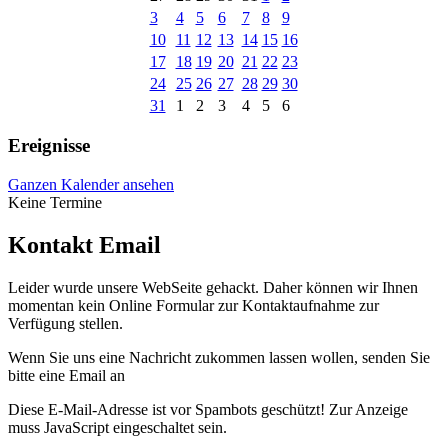
3
4
5
6
7
8
9
10
11
12
13
14
15
16
17
18
19
20
21
22
23
24
25
26
27
28
29
30
31
1
2
3
4
5
6
Ereignisse
Ganzen Kalender ansehen
Keine Termine
Kontakt Email
Leider wurde unsere WebSeite gehackt. Daher können wir Ihnen
momentan kein Online Formular zur Kontaktaufnahme zur
Verfügung stellen.
Wenn Sie uns eine Nachricht zukommen lassen wollen, senden Sie
bitte eine Email an
Diese E-Mail-Adresse ist vor Spambots geschützt! Zur Anzeige
muss JavaScript eingeschaltet sein.