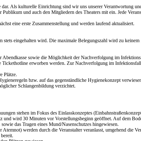
 dar. Als kulturelle Einrichtung sind wir uns unserer Verantwortung un
 Publikum und auch den Mitgliedern des Theaters mit ein. Jede Veranst
ächst eine erste Zusammenstellung und werden laufend aktualisiert.
5 m stets eingehalten wird. Die maximale Belegungszahl wird zu keinem 
r Abendkasse sowie die Möglichkeit der Nachverfolgung im Infektionsf
e Tickethotline erworben werden. Zur Nachverfolgung im Infektionsfa
e Plätze.
 Hygieneregeln bzw. auf das gegenständliche Hygienekonzept verwiese
glicher Schlangenbildung verzichtet.
uungen stehen im Fokus des Einlasskonzeptes (Einbahnstraßenkonzept
tz und wird 30 Minuten vor Vorstellungsbeginn geöffnet. Auf dem Bo
 sowie das Tragen eines Mund/Nasenschutzes hingewiesen.
emnot) werden durch die Veranstalter veranlasst, umgehend die Veran
bereit.