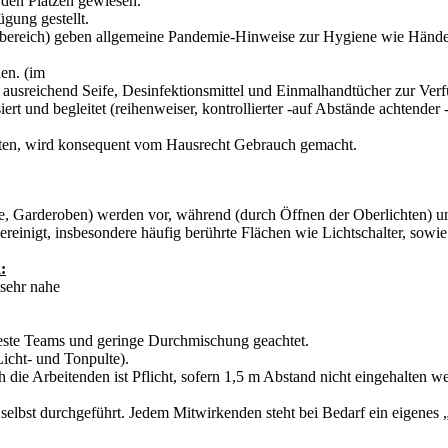
den Plätzen gewiesen.
gung gestellt.
ereich) geben allgemeine Pandemie-Hinweise zur Hygiene wie Händede
en. (im
ausreichend Seife, Desinfektionsmittel und Einmalhandtücher zur Ver
t und begleitet (reihenweiser, kontrollierter -auf Abstände achtender 
alten, wird konsequent vom Hausrecht Gebrauch gemacht.
, Garderoben) werden vor, während (durch Öffnen der Oberlichten) und
inigt, insbesondere häufig berührte Flächen wie Lichtschalter, sowie 
:
 sehr nahe
feste Teams und geringe Durchmischung geachtet.
icht- und Tonpulte).
Arbeitenden ist Pflicht, sofern 1,5 m Abstand nicht eingehalten w
elbst durchgeführt. Jedem Mitwirkenden steht bei Bedarf ein eigenes