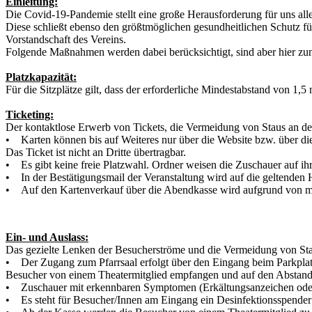
Einleitung:
Die Covid-19-Pandemie stellt eine große Herausforderung für uns alle
Diese schließt ebenso den größtmöglichen gesundheitlichen Schutz für
Vorstandschaft des Vereins.
Folgende Maßnahmen werden dabei berücksichtigt, sind aber hier zun
Platzkapazität:
Für die Sitzplätze gilt, dass der erforderliche Mindestabstand von 1,
Ticketing:
Der kontaktlose Erwerb von Tickets, die Vermeidung von Staus an de
• Karten können bis auf Weiteres nur über die Website bzw. über di
Das Ticket ist nicht an Dritte übertragbar.
• Es gibt keine freie Platzwahl. Ordner weisen die Zuschauer auf ihr
• In der Bestätigungsmail der Veranstaltung wird auf die geltenden
• Auf den Kartenverkauf über die Abendkasse wird aufgrund von mö
Ein- und Auslass:
Das gezielte Lenken der Besucherströme und die Vermeidung von Sta
• Der Zugang zum Pfarrsaal erfolgt über den Eingang beim Parkpla
Besucher von einem Theatermitglied empfangen und auf den Abstand
• Zuschauer mit erkennbaren Symptomen (Erkältungsanzeichen oder At
• Es steht für Besucher/Innen am Eingang ein Desinfektionsspender 