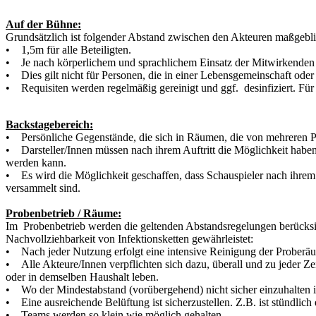
Auf der Bühne:
Grundsätzlich ist folgender Abstand zwischen den Akteuren maßgebli
• 1,5m für alle Beteiligten.
• Je nach körperlichem und sprachlichem Einsatz der Mitwirkenden b
• Dies gilt nicht für Personen, die in einer Lebensgemeinschaft oder
• Requisiten werden regelmäßig gereinigt und ggf. desinfiziert. Für
Backstagebereich:
• Persönliche Gegenstände, die sich in Räumen, die von mehreren Per
• Darsteller/Innen müssen nach ihrem Auftritt die Möglichkeit habe
werden kann.
• Es wird die Möglichkeit geschaffen, dass Schauspieler nach ihrem 
versammelt sind.
Probenbetrieb / Räume:
Im Probenbetrieb werden die geltenden Abstandsregelungen berücksi
Nachvollziehbarkeit von Infektionsketten gewährleistet:
• Nach jeder Nutzung erfolgt eine intensive Reinigung der Proberäum
• Alle Akteure/Innen verpflichten sich dazu, überall und zu jeder Ze
oder in demselben Haushalt leben.
• Wo der Mindestabstand (vorübergehend) nicht sicher einzuhalten 
• Eine ausreichende Belüftung ist sicherzustellen. Z.B. ist stündlich
• Teams werden so klein wie möglich gehalten.