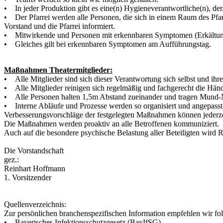
• In jeder Produktion gibt es eine(n) Hygieneverantwortliche(n), der
• Der Pfarrei werden alle Personen, die sich in einem Raum des Pfar
Vorstand und die Pfarrei informiert.
• Mitwirkende und Personen mit erkennbaren Symptomen (Erkältungsa
• Gleiches gilt bei erkennbaren Symptomen am Aufführungstag.
Maßnahmen Theatermitglieder:
• Alle Mitglieder sind sich dieser Verantwortung sich selbst und i
• Alle Mitglieder reinigen sich regelmäßig und fachgerecht die Hän
• Alle Personen halten 1,5m Abstand zueinander und tragen Mund-N
• Interne Abläufe und Prozesse werden so organisiert und angepasst
Verbesserungsvorschläge der festgelegten Maßnahmen können jederzei
Die Maßnahmen werden proaktiv an alle Betroffenen kommuniziert.
Auch auf die besondere psychische Belastung aller Beteiligten wird
Die Vorstandschaft
gez.:
Reinhart Hoffmann
1. Vorsitzender
Quellenverzeichnis:
Zur persönlichen branchenspezifischen Information empfehlen wir fo
• Bayerisches Infektionsschutzgesetz (BayIfSG)