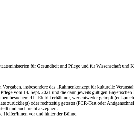
tsministerien für Gesundheit und Pflege und für Wissenschaft und K
chen Vorgaben, insbesondere das „Rahmenkonzept für kulturelle Veran
d Pflege vom 14. Sept. 2021 und die dann jeweils gültigen Bayerisch
n besuchen; d.h. Eintritt erhält nur, wer entweder geimpft (entsprech
e zurückliegt) oder rechtzeitig getestet (PCR-Test oder Antigenschnell
llt und auch nicht akzeptiert.
ie Helfer/Innen vor und hinter der Bühne.