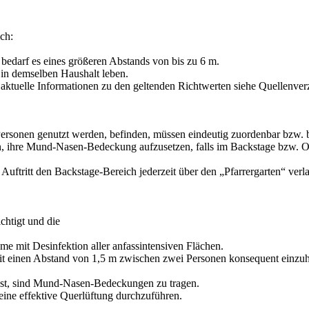
ch:
edarf es eines größeren Abstands von bis zu 6 m.
 in demselben Haushalt leben.
 aktuelle Informationen zu den geltenden Richtwerten siehe Quellenver
sonen genutzt werden, befinden, müssen eindeutig zuordenbar bzw. besc
n, ihre Mund-Nasen-Bedeckung aufzusetzen, falls im Backstage bzw. Of
Auftritt den Backstage-Bereich jederzeit über den „Pfarrergarten“ ver
chtigt und die
e mit Desinfektion aller anfassintensiven Flächen.
it einen Abstand von 1,5 m zwischen zwei Personen konsequent einzuhal
ist, sind Mund-Nasen-Bedeckungen zu tragen.
 eine effektive Querlüftung durchzuführen.