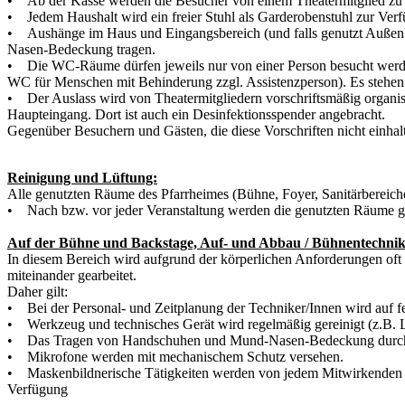
• Ab der Kasse werden die Besucher von einem Theatermitglied zu 
• Jedem Haushalt wird ein freier Stuhl als Garderobenstuhl zur Verfü
• Aushänge im Haus und Eingangsbereich (und falls genutzt Außenb
Nasen-Bedeckung tragen.
• Die WC-Räume dürfen jeweils nur von einer Person besucht werd
WC für Menschen mit Behinderung zzgl. Assistenzperson). Es stehen 
• Der Auslass wird von Theatermitgliedern vorschriftsmäßig organisier
Haupteingang. Dort ist auch ein Desinfektionsspender angebracht.
Gegenüber Besuchern und Gästen, die diese Vorschriften nicht einh
Reinigung und Lüftung:
Alle genutzten Räume des Pfarrheimes (Bühne, Foyer, Sanitärbereiche
• Nach bzw. vor jeder Veranstaltung werden die genutzten Räume gere
Auf der Bühne und Backstage, Auf- und Abbau / Bühnentechnik
In diesem Bereich wird aufgrund der körperlichen Anforderungen oft
miteinander gearbeitet.
Daher gilt:
• Bei der Personal- und Zeitplanung der Techniker/Innen wird auf 
• Werkzeug und technisches Gerät wird regelmäßig gereinigt (z.B. L
• Das Tragen von Handschuhen und Mund-Nasen-Bedeckung durch die 
• Mikrofone werden mit mechanischem Schutz versehen.
• Maskenbildnerische Tätigkeiten werden von jedem Mitwirkenden s
Verfügung