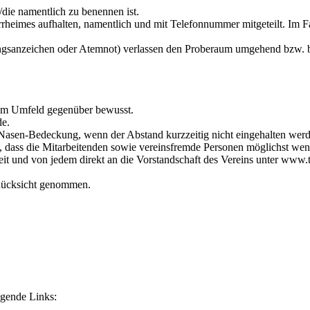
/die namentlich zu benennen ist.
rheimes aufhalten, namentlich und mit Telefonnummer mitgeteilt. Im Fal
nzeichen oder Atemnot) verlassen den Proberaum umgehend bzw. bleibe
hrem Umfeld gegenüber bewusst.
de.
asen-Bedeckung, wenn der Abstand kurzzeitig nicht eingehalten wer
, dass die Mitarbeitenden sowie vereinsfremde Personen möglichst wen
t und von jedem direkt an die Vorstandschaft des Vereins unter www.t
 Rücksicht genommen.
lgende Links: