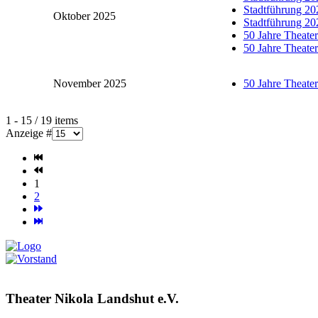
Stadtführung 20
Oktober 2025
Stadtführung 20
50 Jahre Theate
50 Jahre Theate
November 2025
50 Jahre Theate
Limite der Paginierungsliste
1 - 15 / 19 items
Anzeige #
1
2
Theater Nikola Landshut e.V.